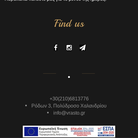
Find us
+30(210)6813776
Ρόδων 3, Πολύδροσο Χαλανδρίου
info@vrasto.gr