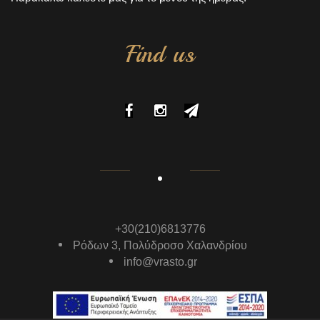
Find us
+30(210)6813776
Ρόδων 3, Πολύδροσο Χαλανδρίου
info@vrasto.gr