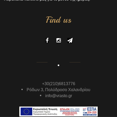
Find us
+30(210)6813776
Ρόδων 3, Πολύδροσο Χαλανδρίου
info@vrasto.gr